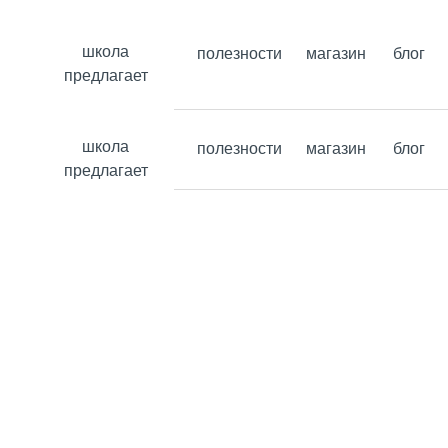
школа
полезности
магазин
блог
школа предлагает
полезности
магазин
блог
предлагает
школа
полезности
магазин
блог
предлагает